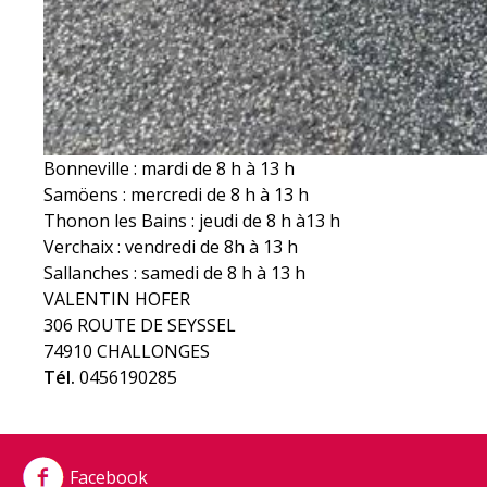
Bonneville : mardi de 8 h à 13 h
Samöens : mercredi de 8 h à 13 h
Thonon les Bains : jeudi de 8 h à13 h
Verchaix : vendredi de 8h à 13 h
Sallanches : samedi de 8 h à 13 h
VALENTIN HOFER
306 ROUTE DE SEYSSEL
74910 CHALLONGES
Tél.
0456190285
Facebook