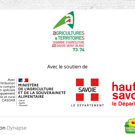
Miel et produits de la ru
Pain et biscuits
Volailles et oeufs
Vins
Fruits
Légumes
Viandes et charcuteries
Avec le soutien de
Poissons
Fleurs / Plantes aromatiq
médicinales
Spécialités / Autres produ
Services proposés
Click & Collect
Livraison
ion
Dynapse