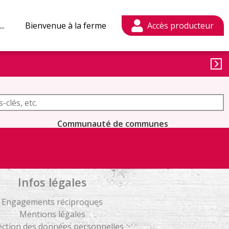
..
Bienvenue à la ferme
Mon compte
Communauté de communes
Annemasse-Les Voirons-Agglomération
Arlysère
Arve et Salève
Infos légales
Canton de La Chambre
Cluses-Arve et Montagnes
Engagements réciproques
Mentions légales
Coeur de Chartreuse
ers
ection des données personnelles