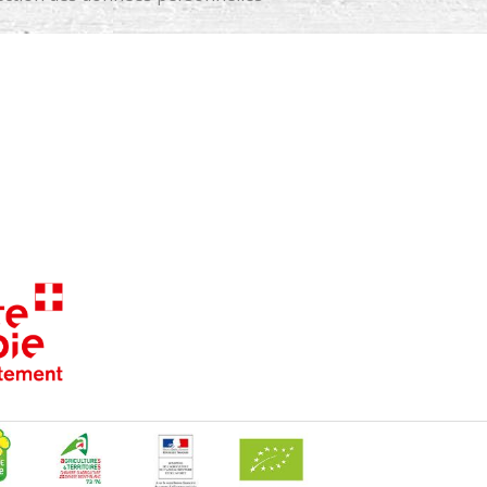
Coeur de Maurienne Arvan
che
Coeur de Savoie
Coeur de Tarentaise
Faucigny-Glières
Genevois
Grand Annecy
Grand Chambéry
Grand Lac
Haut-Chablais
ues et
Haute Maurienne Vanoise
Haute-Tarentaise
its
La Vallée Verte
Lac d'Aiguebelette
Les Versants d'Aime
Maurienne Galibier