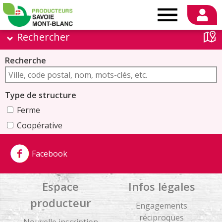
Producteurs
Masquer
Rechercher
+
Savoie
−
Magasin de
Recherche
Mont-
producteurs
Type de structure
Blanc
Ferme
Coopérative
Magasin de producteurs
Facebook
Marché
Catégorie de produits
Espace
Infos légales
Fromages / Produits laitiers
producteur
Engagements
Miel et produits de la ruche
réciproques
Pain et biscuits